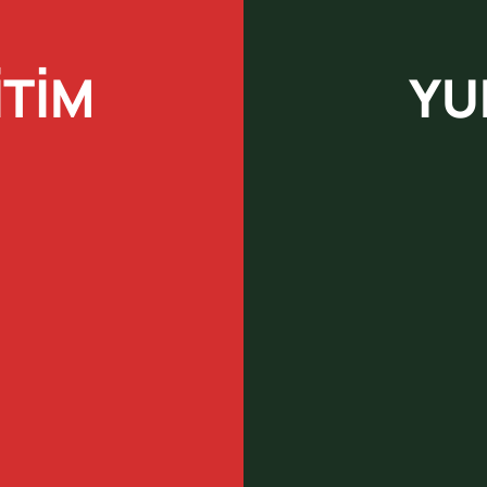
İTİM
YU